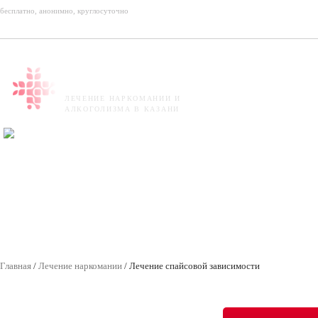
бесплатно, анонимно, круглосуточно
ОРИЕНТИР
ЛЕЧЕНИЕ НАРКОМАНИИ И
АЛКОГОЛИЗМА В КАЗАНИ
гарантии
помощ
от срыва
трудоу
Главная
/
Лечение наркомании
/ Лечение спайсовой зависимости