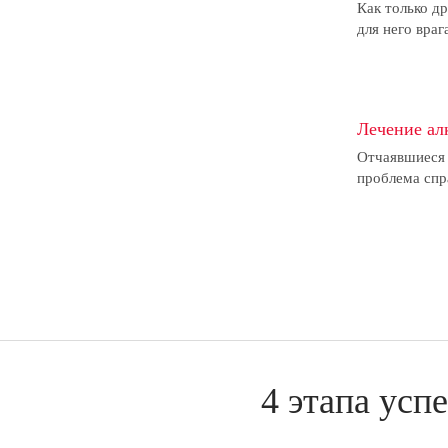
Как только д
для него враг
Лечение ал
Отчаявшиеся 
проблема спр
4 этапа усп