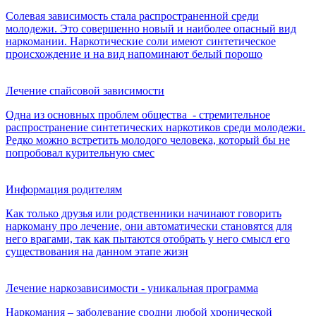
Солевая зависимость стала распространенной среди
молодежи. Это совершенно новый и наиболее опасный вид
наркомании. Наркотические соли имеют синтетическое
происхождение и на вид напоминают белый порошо
Лечение спайсовой зависимости
Одна из основных проблем общества - стремительное
распространение синтетических наркотиков среди молодежи.
Редко можно встретить молодого человека, который бы не
попробовал курительную смес
Информация родителям
Как только друзья или родственники начинают говорить
наркоману про лечение, они автоматически становятся для
него врагами, так как пытаются отобрать у него смысл его
существования на данном этапе жизн
Лечение наркозависимости - уникальная программа
Наркомания – заболевание сродни любой хронической